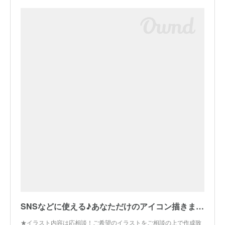
SNSなどに使える♪あなただけのアイコン描きます まずは事前のお見積りだけでもOK◎写真を元にした似顔絵も対応 | アイコン作成 | ココナラ
★イラスト内容は応相談！ご希望のイラストをご相談の上で作成致